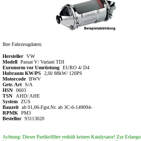
Ihre Fahrzeugdaten:
Hersteller
VW
Modell
Passat V/ Variant TDI
Euronorm vor Umrüstung
EURO 4/ D4
Hubraum KW/PS
2,0l/ 88kW/ 120PS
Motorcode
BWV
Getr. Art
S/A
HSN
0603
TSN
AHD/ AHE
System
ZUS
Bauzeit
ab 01,06-Fgst.Nr. ab 3C-6-149094-
RPMK
PM3
Bestellnr
93113020
Achtung: Dieser Partikelfilter enthält keinen Katalysator! Zur Erlang