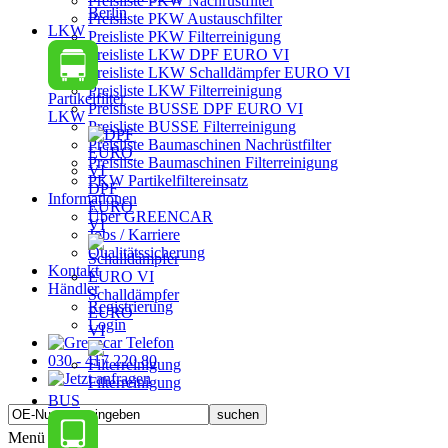
Preisliste PKW Nachrüstfilter
Berlin
Preisliste PKW Austauschfilter
LKW
Preisliste PKW Filterreinigung
Preisliste LKW DPF EURO VI
Preisliste LKW Schalldämpfer EURO VI
Preisliste LKW Filterreinigung
Partikelfilter
Preisliste BUSSE DPF EURO VI
LKW
Preisliste BUSSE Filterreinigung
Preisliste Baumaschinen Nachrüstfilter
Preisliste Baumaschinen Filterreinigung
PKW Partikelfiltereinsatz
DPF
Informationen
EURO
Über GREENCAR
VI
Jobs / Karriere
Qualitätssicherung
Kontakt
Händler
Schalldämpfer
Registrierung
EURO
Login
VI
030 - 417 220 80
Filterreinigung
BUS
Menü