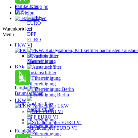
Partikelfilter
030 - 417 220 80
BUS
Warenkorb leer
DPF
Menü
EURO
PKW
VI
PKW: Katalysatoren, Partikelfilter nachrüsten / austau
Filterreinigung
Nachrüstfilter
BAU
Austauschfilter
Filterreinigung
Partikelfilter
Baumaschinen
Filterreinigung Berlin
LKW
Partikelfilter LKW
Nachrüstfilter
DPF EURO VI
Filterreinigung
Schalldämpfer EURO VI
Reinigung