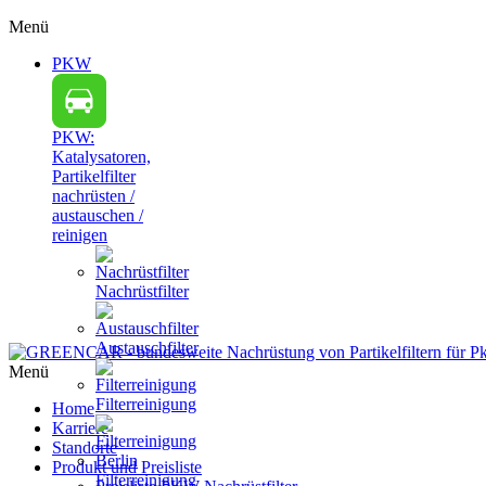
Menü
PKW
PKW:
Katalysatoren,
Partikelfilter
nachrüsten /
austauschen /
reinigen
Nachrüstfilter
Austauschfilter
Menü
Filterreinigung
Home
Karriere
Standorte
Produkt und Preisliste
Filterreinigung