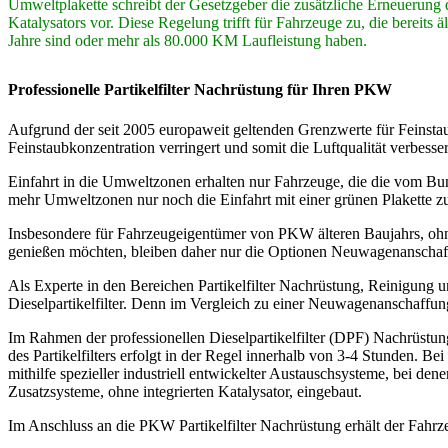
Umweltplakette schreibt der Gesetzgeber die zusätzliche Erneuerung 
Katalysators vor. Diese Regelung trifft für Fahrzeuge zu, die bereits äl
Jahre sind oder mehr als 80.000 KM Laufleistung haben.
Professionelle Partikelfilter Nachrüstung für Ihren PKW
Aufgrund der seit 2005 europaweit geltenden Grenzwerte für Feinstau
Feinstaubkonzentration verringert und somit die Luftqualität verbesser
Einfahrt in die Umweltzonen erhalten nur Fahrzeuge, die die vom B
mehr Umweltzonen nur noch die Einfahrt mit einer grünen Plakette zul
Insbesondere für Fahrzeugeigentümer von PKW älteren Baujahrs, ohne de
genießen möchten, bleiben daher nur die Optionen Neuwagenanschaffu
Als Experte in den Bereichen Partikelfilter Nachrüstung, Reinig
Dieselpartikelfilter. Denn im Vergleich zu einer Neuwagenanschaffung s
Im Rahmen der professionellen Dieselpartikelfilter (DPF) Nachrüstu
des Partikelfilters erfolgt in der Regel innerhalb von 3-4 Stunden. 
mithilfe spezieller industriell entwickelter Austauschsysteme, bei dene
Zusatzsysteme, ohne integrierten Katalysator, eingebaut.
Im Anschluss an die PKW Partikelfilter Nachrüstung erhält der Fahr