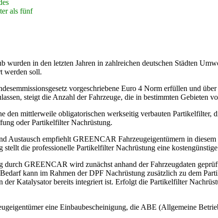
des
ter als fünf
b wurden in den letzten Jahren in zahlreichen deutschen Städten Umwel
t werden soll.
undesemmissionsgesetz vorgeschriebene Euro 4 Norm erfüllen und über
assen, steigt die Anzahl der Fahrzeuge, die in bestimmten Gebieten von
n mittlerweile obligatorischen werkseitig verbauten Partikelfilter, di
ng oder Partikelfilter Nachrüstung.
ung und Austausch empfiehlt GREENCAR Fahrzeugeigentümern in dies
tellt die professionelle Partikelfilter Nachrüstung eine kostengünstige 
ng durch GREENCAR wird zunächst anhand der Fahrzeugdaten geprüft, o
Bei Bedarf kann im Rahmen der DPF Nachrüstung zusätzlich zu dem Partik
n der Katalysator bereits integriert ist. Erfolgt die Partikelfilter Nac
zeugeigentümer eine Einbaubescheinigung, die ABE (Allgemeine Betrie