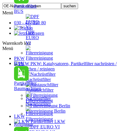
Partikelfilter
BUS
Menü
030 - 417 220 80
DPF
EURO
VI
Warenkorb leer
Menü
Filterreinigung
PKW
BAU
PKW: Katalysatoren, Partikelfilter nachrüsten /
austauschen / reinigen
Nachrüstfilter
Partikelfilter
Baumaschinen
Austauschfilter
Filterreinigung
Nachrüstfilter
Filterreinigung Berlin
LKW
Filterreinigung
Partikelfilter LKW
Reinigung