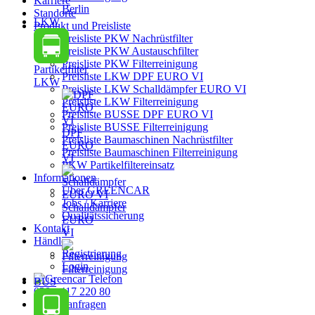
Karriere
Berlin
Standorte
LKW
Produkt und Preisliste
Preisliste PKW Nachrüstfilter
Preisliste PKW Austauschfilter
Preisliste PKW Filterreinigung
Partikelfilter
Preisliste LKW DPF EURO VI
LKW
Preisliste LKW Schalldämpfer EURO VI
Preisliste LKW Filterreinigung
Preisliste BUSSE DPF EURO VI
Preisliste BUSSE Filterreinigung
DPF
Preisliste Baumaschinen Nachrüstfilter
EURO
Preisliste Baumaschinen Filterreinigung
VI
PKW Partikelfiltereinsatz
Informationen
Über GREENCAR
Jobs / Karriere
Schalldämpfer
Qualitätssicherung
EURO
Kontakt
VI
Händler
Registrierung
Login
Filterreinigung
BUS
030 - 417 220 80