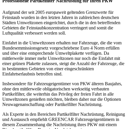
Professionelle Partikelfilter Nachrüstung für Ihren PKW
Aufgrund der seit 2005 europaweit geltenden Grenzwerte für
Feinstaub wurden in den letzten Jahren in zahlreichen deutschen
Städten Umweltzonen eingerichtet, durch die in den betreffenden
Gebieten die Feinstaubkonzentration verringert und somit die
Luftqualität verbessert werden soll.
Einfahrt in die Umweltzonen erhalten nur Fahrzeuge, die die vom
Bundesemmissionsgesetz vorgeschriebene Euro 4 Norm erfüllen
und über eine entsprechende Umweltplakette verfügen. Da
mittlerweile immer mehr Umweltzonen nur noch die Einfahrt mit
einer grünen Plakette zulassen, steigt die Anzahl der Fahrzeuge, die
in bestimmten Gebieten von einer eingeschränkten
Einfahrtserlaubnis betroffen sind.
Insbesondere für Fahrzeugeigentümer von PKW älteren Baujahrs,
ohne den mittlerweile obligatorischen werkseitig verbauten
Partikelfilter, die weiterhin das Privileg der freien Fahrt in alle
Umweltzonen genießen möchten, bleiben daher nur die Optionen
Neuwagenanschaffung oder Partikelfilter Nachrüstung.
Als Experte in den Bereichen Partikelfilter Nachrüstung, Reinigung
und Austausch empfiehlt GREENCAR Fahrzeugeigentümern in
diesem Zusammenhang die Nachrüstung ihres PKW mit einem