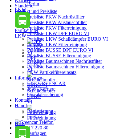
Karriere
Berlin
Standorte
LKW
Produkt und Preisliste
Preisliste PKW Nachrüstfilter
Preisliste PKW Austauschfilter
Preisliste PKW Filterreinigung
Partikelfilter
Preisliste LKW DPF EURO VI
LKW
Preisliste LKW Schalldämpfer EURO VI
Preisliste LKW Filterreinigung
Preisliste BUSSE DPF EURO VI
Preisliste BUSSE Filterreinigung
DPF
Preisliste Baumaschinen Nachrüstfilter
EURO
Preisliste Baumaschinen Filterreinigung
VI
PKW Partikelfiltereinsatz
Informationen
Über GREENCAR
Jobs / Karriere
Schalldämpfer
Qualitätssicherung
EURO
Kontakt
VI
Händler
Registrierung
Login
Filterreinigung
BUS
030 - 417 220 80