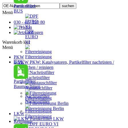
Partikelfilter
BUS
Menü
030 - 417 220 80
DPF
EURO
VI
Warenkorb leer
Menü
Filterreinigung
PKW
BAU
PKW: Katalysatoren, Partikelfilter nachrüsten /
austauschen / reinigen
Nachrüstfilter
Partikelfilter
Baumaschinen
Austauschfilter
Filterreinigung
Nachrüstfilter
Filterreinigung Berlin
LKW
Filterreinigung
Partikelfilter LKW
Reinigung