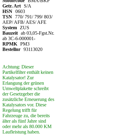
Motorcode
BMA/BKP
Getr. Art
S/A
HSN
0603
TSN
770/ 791/ 799/ 803/
AEP/ AFB/ AES/ AFE
System
ZUS
Bauzeit
ab 03,05-Fgst.Nr.
ab 3C-6-000001-
RPMK
PM3
Bestellnr
93113020
Achtung: Dieser
Partikelfilter enthält keinen
Katalysator! Zur
Erlangung der grünen
Umweltplakette schreibt
der Gesetzgeber die
zusätzliche Erneuerung des
Katalysators vor. Diese
Regelung trifft für
Fahrzeuge zu, die bereits
älter als fünf Jahre sind
oder mehr als 80.000 KM
Laufleistung haben.