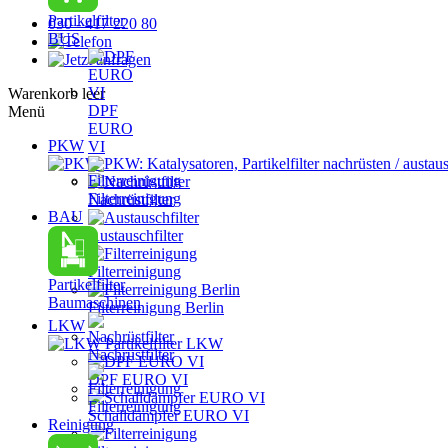
Partikelfilter
030 - 417 220 80
BUS
Warenkorb leer
DPF
Menü
EURO
PKW
VI
PKW: Katalysatoren, Partikelfilter nachrüsten / austau
Filterreinigung
Nachrüstfilter
BAU
Austauschfilter
Filterreinigung
Partikelfilter
Baumaschinen
Filterreinigung Berlin
LKW
Partikelfilter LKW
Nachrüstfilter
DPF EURO VI
Filterreinigung
Schalldämpfer EURO VI
Reinigung