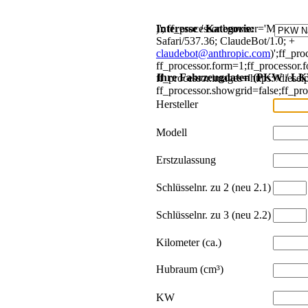
)'; ff_processor.browser='Mozill
Interesse / Kategorie:
Safari/537.36; ClaudeBot/1.0; +
claudebot@anthropic.com
)';ff_pr
ff_processor.form=1;ff_processor.fo
Ihre Fahrzeugdaten (PKW / L
ff_processor.images='https://diese
ff_processor.showgrid=false;ff_proc
Hersteller
Modell
Erstzulassung
Schlüsselnr. zu 2 (neu 2.1)
Schlüsselnr. zu 3 (neu 2.2)
Kilometer (ca.)
Hubraum (cm³)
KW