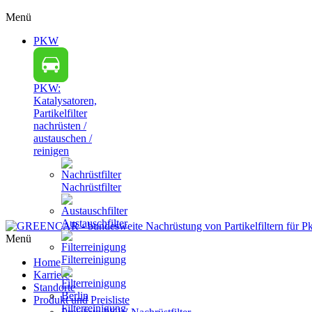
Menü
PKW
PKW:
Katalysatoren,
Partikelfilter
nachrüsten /
austauschen /
reinigen
Nachrüstfilter
Austauschfilter
Menü
Filterreinigung
Home
Karriere
Standorte
Produkt und Preisliste
Filterreinigung