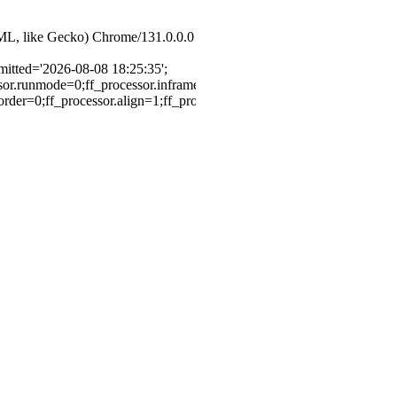
ML, like Gecko) Chrome/131.0.0.0
bmitted='2026-08-08 18:25:35';
.runmode=0;ff_processor.inframe=0;ff_processor.inline=0;ff_processor.tem
order=0;ff_processor.align=1;ff_processor.top=0;ff_processor.suffix='';