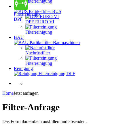
Filterreinigung
BUS
Partikelfilter BUS
Filterreinigung
DPF
DPF EURO VI
Filterreinigung
BAU
Partikelfilter Baumaschinen
Nachrüstfilter
Filterreinigung
Reinigung
Filterreinigung DPF
Home
Jetzt anfragen
Filter-Anfrage
Das Formular einfach ausfüllen und absenden.