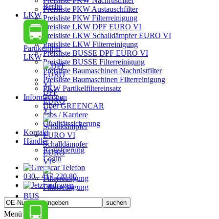
Preisliste PKW Nachrüstfilter
Berlin
Preisliste PKW Austauschfilter
LKW
Preisliste PKW Filterreinigung
Preisliste LKW DPF EURO VI
Preisliste LKW Schalldämpfer EURO VI
Preisliste LKW Filterreinigung
Partikelfilter
Preisliste BUSSE DPF EURO VI
LKW
Preisliste BUSSE Filterreinigung
Preisliste Baumaschinen Nachrüstfilter
Preisliste Baumaschinen Filterreinigung
PKW Partikelfiltereinsatz
DPF
Informationen
EURO
Über GREENCAR
VI
Jobs / Karriere
Qualitätssicherung
Kontakt
Händler
Schalldämpfer
Registrierung
EURO
Login
VI
030 - 417 220 80
Filterreinigung
BUS
Menü