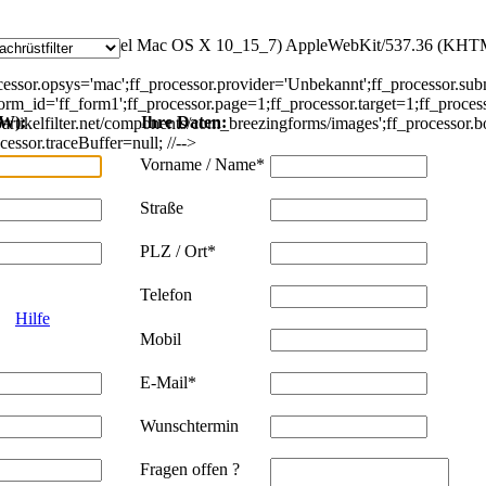
a/5.0 (Macintosh; Intel Mac OS X 10_15_7) AppleWebKit/537.36 (KHT
ocessor.opsys='mac';ff_processor.provider='Unbekannt';ff_processor.su
rm_id='ff_form1';ff_processor.page=1;ff_processor.target=1;ff_processor
KW):
Ihre Daten:
lpartikelfilter.net/components/com_breezingforms/images';ff_processor.b
essor.traceBuffer=null; //-->
Vorname / Name*
Straße
PLZ / Ort*
Telefon
Hilfe
Mobil
E-Mail*
Wunschtermin
Fragen offen ?