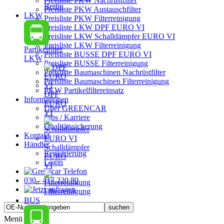
Preisliste PKW Nachrüstfilter
Berlin
Preisliste PKW Austauschfilter
LKW
Preisliste PKW Filterreinigung
Preisliste LKW DPF EURO VI
Preisliste LKW Schalldämpfer EURO VI
Preisliste LKW Filterreinigung
Partikelfilter
Preisliste BUSSE DPF EURO VI
LKW
Preisliste BUSSE Filterreinigung
Preisliste Baumaschinen Nachrüstfilter
Preisliste Baumaschinen Filterreinigung
PKW Partikelfiltereinsatz
DPF
Informationen
EURO
Über GREENCAR
VI
Jobs / Karriere
Qualitätssicherung
Kontakt
Händler
Schalldämpfer
Registrierung
EURO
Login
VI
030 - 417 220 80
Filterreinigung
BUS
Menü