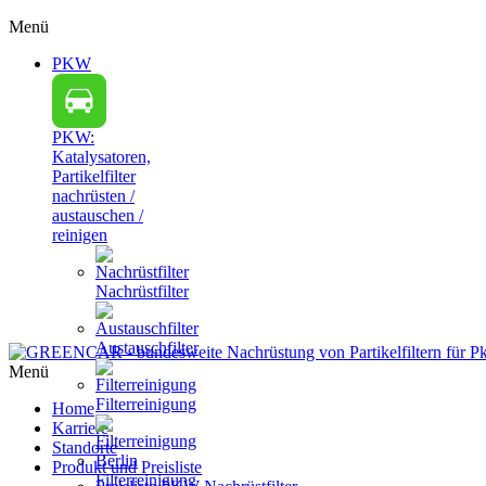
Menü
PKW
PKW:
Katalysatoren,
Partikelfilter
nachrüsten /
austauschen /
reinigen
Nachrüstfilter
Austauschfilter
Menü
Filterreinigung
Home
Karriere
Standorte
Produkt und Preisliste
Filterreinigung