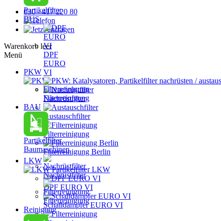
Partikelfilter
030 - 417 220 80
BUS
Warenkorb leer
DPF
Menü
EURO
PKW
VI
PKW: Katalysatoren, Partikelfilter nachrüsten / austau
Filterreinigung
Nachrüstfilter
BAU
Austauschfilter
Filterreinigung
Partikelfilter
Baumaschinen
Filterreinigung Berlin
LKW
Partikelfilter LKW
Nachrüstfilter
DPF EURO VI
Filterreinigung
Schalldämpfer EURO VI
Reinigung