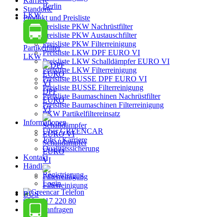
Karriere
Berlin
Standorte
LKW
Produkt und Preisliste
Preisliste PKW Nachrüstfilter
Preisliste PKW Austauschfilter
Preisliste PKW Filterreinigung
Partikelfilter
Preisliste LKW DPF EURO VI
LKW
Preisliste LKW Schalldämpfer EURO VI
Preisliste LKW Filterreinigung
Preisliste BUSSE DPF EURO VI
Preisliste BUSSE Filterreinigung
DPF
Preisliste Baumaschinen Nachrüstfilter
EURO
Preisliste Baumaschinen Filterreinigung
VI
PKW Partikelfiltereinsatz
Informationen
Über GREENCAR
Jobs / Karriere
Schalldämpfer
Qualitätssicherung
EURO
Kontakt
VI
Händler
Registrierung
Login
Filterreinigung
BUS
030 - 417 220 80