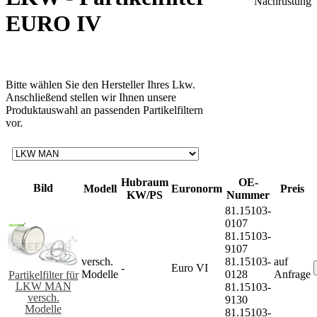
EURO IV
Bitte wählen Sie den Hersteller Ihres Lkw.
Anschließend stellen wir Ihnen unsere
Produktauswahl an passenden Partikelfiltern
vor.
Hubraum
OE-
Bild
Modell
Euronorm
Preis
KW/PS
Nummer
81.15103-
0107
81.15103-
9107
versch.
81.15103-
auf
-
Euro VI
Modelle
0128
Anfrage
Partikelfilter für
LKW MAN
81.15103-
versch.
9130
Modelle
81.15103-