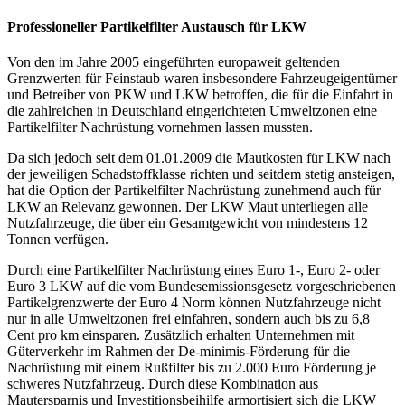
Professioneller Partikelfilter Austausch für LKW
Von den im Jahre 2005 eingeführten europaweit geltenden
Grenzwerten für Feinstaub waren insbesondere Fahrzeugeigentümer
und Betreiber von PKW und LKW betroffen, die für die Einfahrt in
die zahlreichen in Deutschland eingerichteten Umweltzonen eine
Partikelfilter Nachrüstung vornehmen lassen mussten.
Da sich jedoch seit dem 01.01.2009 die Mautkosten für LKW nach
der jeweiligen Schadstoffklasse richten und seitdem stetig ansteigen,
hat die Option der Partikelfilter Nachrüstung zunehmend auch für
LKW an Relevanz gewonnen. Der LKW Maut unterliegen alle
Nutzfahrzeuge, die über ein Gesamtgewicht von mindestens 12
Tonnen verfügen.
Durch eine Partikelfilter Nachrüstung eines Euro 1-, Euro 2- oder
Euro 3 LKW auf die vom Bundesemissionsgesetz vorgeschriebenen
Partikelgrenzwerte der Euro 4 Norm können Nutzfahrzeuge nicht
nur in alle Umweltzonen frei einfahren, sondern auch bis zu 6,8
Cent pro km einsparen. Zusätzlich erhalten Unternehmen mit
Güterverkehr im Rahmen der De-minimis-Förderung für die
Nachrüstung mit einem Rußfilter bis zu 2.000 Euro Förderung je
schweres Nutzfahrzeug. Durch diese Kombination aus
Mautersparnis und Investitionsbeihilfe armortisiert sich die LKW