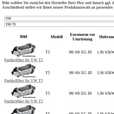
Bitte wählen Sie zunächst den Hersteller Ihres Pkw und danach ggf. 
Anschließend stellen wir Ihnen unsere Produktauswahl an passenden N
Euronorm vor
Bild
Modell
Hubrau
Umrüstung
T5
98/ 69/ EG III
1,9l/ 63k
Partikelfilter für VW T5
T5
98/ 69/ EG III
1,9l/ 63k
Partikelfilter für VW T5
T5
98/ 69/ EG III
1,9l/ 63k
Partikelfilter für VW T5
T5
98/ 69/ EG III
1,9l/ 63k