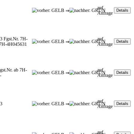
auf
⇒
Anfrage
3 Fgst.Nr. 7H-
auf
⇒
-7H-4H045631
Anfrage
gst.Nr. ab 7H-
auf
⇒
-
Anfrage
auf
03
⇒
Anfrage
auf