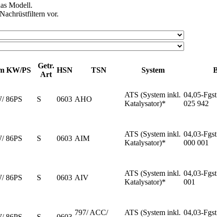
das Modell.
achrüstfiltern vor.
Getr.
m KW/PS
HSN
TSN
System
B
Art
ATS (System inkl.
04,05-Fgst
W/ 86PS
S
0603
AHO
Katalysator)*
025 942
ATS (System inkl.
04,03-Fgst
W/ 86PS
S
0603
AIM
Katalysator)*
000 001
ATS (System inkl.
04,03-Fgst
W/ 86PS
S
0603
AIV
Katalysator)*
001
797/ ACC/
ATS (System inkl.
04,03-Fgst
W/ 86PS
S
0603