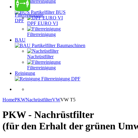
Filterreinigung
BUS
Partikelfilter BUS
Filterreinigung
DPF
DPF EURO VI
Filterreinigung
BAU
Partikelfilter Baumaschinen
Nachrüstfilter
Filterreinigung
Reinigung
Filterreinigung DPF
Home
PKW
Nachrüstfilter
VW
VW T5
PKW - Nachrüstfilter
(für den Erhalt der grünen Umw