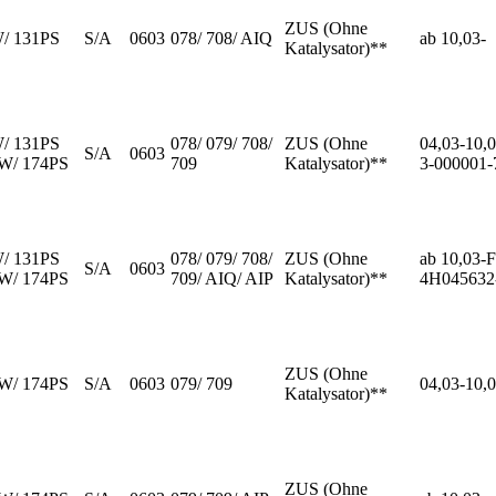
ZUS (Ohne
W/ 131PS
S/A
0603
078/ 708/ AIQ
ab 10,03-
Katalysator)**
W/ 131PS
078/ 079/ 708/
ZUS (Ohne
04,03-10,0
S/A
0603
kW/ 174PS
709
Katalysator)**
3-000001
W/ 131PS
078/ 079/ 708/
ZUS (Ohne
ab 10,03-F
S/A
0603
kW/ 174PS
709/ AIQ/ AIP
Katalysator)**
4H045632
ZUS (Ohne
kW/ 174PS
S/A
0603
079/ 709
04,03-10,
Katalysator)**
ZUS (Ohne