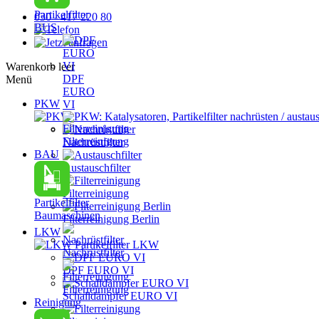
Partikelfilter
030 - 417 220 80
BUS
Warenkorb leer
DPF
Menü
EURO
PKW
VI
PKW: Katalysatoren, Partikelfilter nachrüsten / austau
Filterreinigung
Nachrüstfilter
BAU
Austauschfilter
Filterreinigung
Partikelfilter
Baumaschinen
Filterreinigung Berlin
LKW
Partikelfilter LKW
Nachrüstfilter
DPF EURO VI
Filterreinigung
Schalldämpfer EURO VI
Reinigung