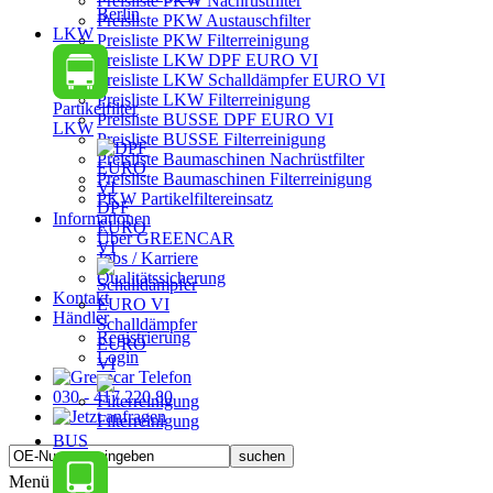
Preisliste PKW Nachrüstfilter
Berlin
Preisliste PKW Austauschfilter
LKW
Preisliste PKW Filterreinigung
Preisliste LKW DPF EURO VI
Preisliste LKW Schalldämpfer EURO VI
Preisliste LKW Filterreinigung
Partikelfilter
Preisliste BUSSE DPF EURO VI
LKW
Preisliste BUSSE Filterreinigung
Preisliste Baumaschinen Nachrüstfilter
Preisliste Baumaschinen Filterreinigung
PKW Partikelfiltereinsatz
DPF
Informationen
EURO
Über GREENCAR
VI
Jobs / Karriere
Qualitätssicherung
Kontakt
Händler
Schalldämpfer
Registrierung
EURO
Login
VI
030 - 417 220 80
Filterreinigung
BUS
Menü