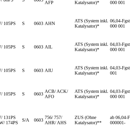
AFP
Katalysator)*
000 001
ATS (System inkl.
06,04-Fgst
W/ 105PS
S
0603
AHN
Katalysator)*
000 001
ATS (System inkl.
04,03-Fgst
W/ 105PS
S
0603
AIL
Katalysator)*
000 001
ATS (System inkl.
04,03-Fgst
W/ 105PS
S
0603
AIU
Katalysator)*
001
ACB/ ACK/
ATS (System inkl.
04,03-Fgst
W/ 105PS
S
0603
AFO
Katalysator)*
000 001
W/ 131PS
756/ 757/
ZUS (Ohne
ab 06,04-F
S/A
0603
kW/ 174PS
AHR/ AHS
Katalysator)**
000001-