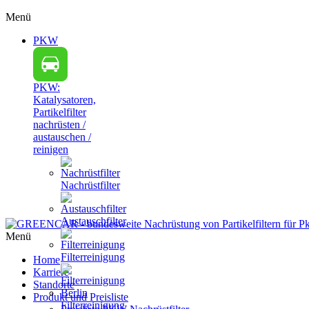
Menü
PKW
PKW:
Katalysatoren,
Partikelfilter
nachrüsten /
austauschen /
reinigen
Nachrüstfilter
Austauschfilter
Menü
Filterreinigung
Home
Karriere
Standorte
Produkt und Preisliste
Filterreinigung