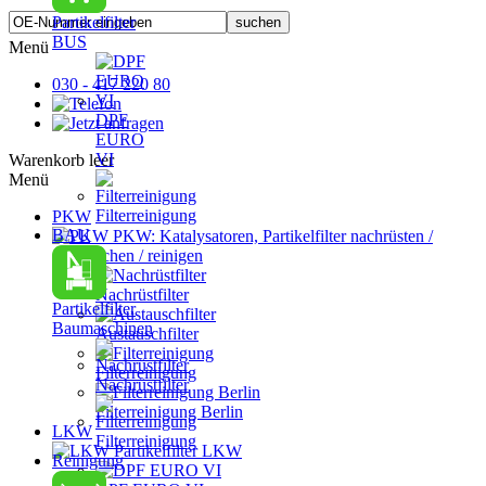
Partikelfilter
BUS
Menü
030 - 417 220 80
DPF
EURO
VI
Warenkorb leer
Menü
Filterreinigung
PKW
BAU
PKW: Katalysatoren, Partikelfilter nachrüsten /
austauschen / reinigen
Nachrüstfilter
Partikelfilter
Baumaschinen
Austauschfilter
Filterreinigung
Nachrüstfilter
Filterreinigung Berlin
LKW
Filterreinigung
Partikelfilter LKW
Reinigung