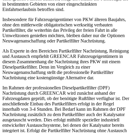
in bestimmten Gebieten von einer eingeschränkten
Einfahrtserlaubnis betroffen sind.
Insbesondere für Fahrzeugeigentümer von PKW älteren Baujahrs,
ohne den mittlerweile obligatorischen werkseitig verbauten
Partikelfilter, die weiterhin das Privileg der freien Fahrt in alle
Umweltzonen genießen möchten, bleiben daher nur die Optionen
Neuwagenanschaffung oder Partikelfilter Nachrüstung.
Als Experte in den Bereichen Partikelfilter Nachrüstung, Reinigung
und Austausch empfiehlt GREENCAR Fahrzeugeigentümern in
diesem Zusammenhang die Nachrüstung ihres PKW mit einem
Dieselpartikelfilter. Denn im Vergleich zu einer
Neuwagenanschaffung stellt die professionelle Partikelfilter
Nachrüstung eine kostengünstige Alternative dar.
Im Rahmen der professionellen Dieselpartikelfilter (DPF)
Nachrüstung durch GREENCAR wird zunächst anhand der
Fahrzeugdaten geprüft, ob der benötigte Rußfilter verfügbar ist. Der
anschließende Einbau des Partikelfilters erfolgt in der Regel
innerhalb von 3-4 Stunden. Bei Bedarf kann im Rahmen der DPF
Nachrüstung zusätzlich zu dem Partikelfilter auch der Katalysator
ausgetauscht werden. Dies erfolgt mithilfe spezieller industriell
entwickelter Austauschsysteme, bei denen der Katalysator bereits
integriert ist. Erfolgt die Partikelfilter Nachrüstung ohne Austausch