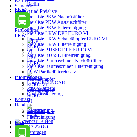
Karriere
Berlin
Standorte
LKW
Produkt und Preisliste
Preisliste PKW Nachrüstfilter
Preisliste PKW Austauschfilter
Preisliste PKW Filterreinigung
Partikelfilter
Preisliste LKW DPF EURO VI
LKW
Preisliste LKW Schalldämpfer EURO VI
Preisliste LKW Filterreinigung
Preisliste BUSSE DPF EURO VI
Preisliste BUSSE Filterreinigung
DPF
Preisliste Baumaschinen Nachrüstfilter
EURO
Preisliste Baumaschinen Filterreinigung
VI
PKW Partikelfiltereinsatz
Informationen
Über GREENCAR
Jobs / Karriere
Schalldämpfer
Qualitätssicherung
EURO
Kontakt
VI
Händler
Registrierung
Login
Filterreinigung
BUS
030 - 417 220 80