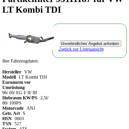
LT Kombi TDI
Zurück zur Listenansicht
Ihre Fahrzeugdaten:
Hersteller
VW
Modell
LT Kombi TDI
Euronorm vor
Umrüstung
96/ 69/ EG I/ II/ III
Hubraum KW/PS
2,5l/
80/ 109PS
Motorcode
ANJ
Getr. Art
S
HSN
0603
TSN
527
System
ATS