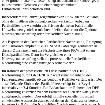
einer grünen Plakette zulassen, steigt die Anzahl der Fahrzeuge, die
in bestimmten Gebieten von einer eingeschränkten
Einfahrtserlaubnis betroffen sind.
Insbesondere für Fahrzeugeigentümer von PKW älteren Baujahrs,
ohne den mittlerweile obligatorischen werkseitig verbauten
Partikelfilter, die weiterhin das Privileg der freien Fahrt in alle
Umweltzonen genießen möchten, bleiben daher nur die Optionen
Neuwagenanschaffung oder Partikelfilter Nachrüstung.
Als Experte in den Bereichen Partikelfilter Nachrüstung, Reinigung
und Austausch empfiehlt GREENCAR Fahrzeugeigentümern in
diesem Zusammenhang die Nachrüstung ihres PKW mit einem
Dieselpartikelfilter. Denn im Vergleich zu einer
Neuwagenanschaffung stellt die professionelle Partikelfilter
Nachrüstung eine kostengünstige Alternative dar.
Im Rahmen der professionellen Dieselpartikelfilter (DPF)
Nachrüstung durch GREENCAR wird zunächst anhand der
Fahrzeugdaten geprüft, ob der benötigte Rußfilter verfügbar ist. Der
anschließende Einbau des Partikelfilters erfolgt in der Regel
innerhalb von 3-4 Stunden. Bei Bedarf kann im Rahmen der DPF
Nachrüstung zusätzlich zu dem Partikelfilter auch der Katalysator
ausgetauscht werden. Dies erfolgt mithilfe spezieller industriell
entwickelter Austauschsysteme, bei denen der Katalysator bereits
integriert ist. Erfolgt die Partikelfilter Nachrüstung ohne Austausch