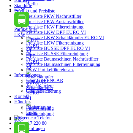
Karriere
Berlin
Standorte
LKW
Produkt und Preisliste
Preisliste PKW Nachrüstfilter
Preisliste PKW Austauschfilter
Preisliste PKW Filterreinigung
Partikelfilter
Preisliste LKW DPF EURO VI
LKW
Preisliste LKW Schalldämpfer EURO VI
Preisliste LKW Filterreinigung
Preisliste BUSSE DPF EURO VI
Preisliste BUSSE Filterreinigung
DPF
Preisliste Baumaschinen Nachrüstfilter
EURO
Preisliste Baumaschinen Filterreinigung
VI
PKW Partikelfiltereinsatz
Informationen
Über GREENCAR
Jobs / Karriere
Schalldämpfer
Qualitätssicherung
EURO
Kontakt
VI
Händler
Registrierung
Login
Filterreinigung
BUS
030 - 417 220 80