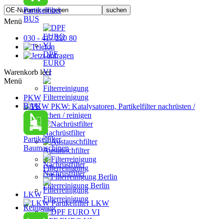
Partikelfilter
BUS
Menü
030 - 417 220 80
DPF
EURO
VI
Warenkorb leer
Menü
Filterreinigung
PKW
BAU
PKW: Katalysatoren, Partikelfilter nachrüsten /
austauschen / reinigen
Nachrüstfilter
Partikelfilter
Baumaschinen
Austauschfilter
Filterreinigung
Nachrüstfilter
Filterreinigung Berlin
LKW
Filterreinigung
Partikelfilter LKW
Reinigung