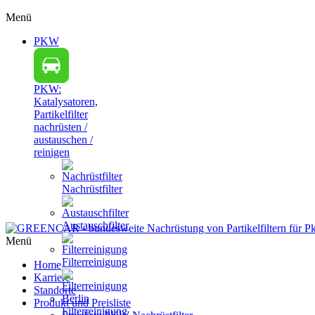
Menü
PKW
PKW:
Katalysatoren,
Partikelfilter
nachrüsten /
austauschen /
reinigen
Nachrüstfilter
Austauschfilter
Menü
Filterreinigung
Home
Karriere
Standorte
Produkt und Preisliste
Filterreinigung