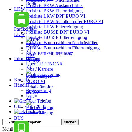
Preisliste PKW Nachrüstfilter
Berlin
Preisliste PKW Austauschfilter
LKW
Preisliste PKW Filterreinigung
Preisliste LKW DPF EURO VI
Preisliste LKW Schalldämpfer EURO VI
Preisliste LKW Filterreinigung
Partikelfilter
Preisliste BUSSE DPF EURO VI
LKW
Preisliste BUSSE Filterreinigung
Preisliste Baumaschinen Nachrüstfilter
Preisliste Baumaschinen Filterreinigung
PKW Partikelfiltereinsatz
DPF
Informationen
EURO
Über GREENCAR
VI
Jobs / Karriere
Qualitätssicherung
Kontakt
Händler
Schalldämpfer
Registrierung
EURO
Login
VI
030 - 417 220 80
Filterreinigung
BUS
Menü