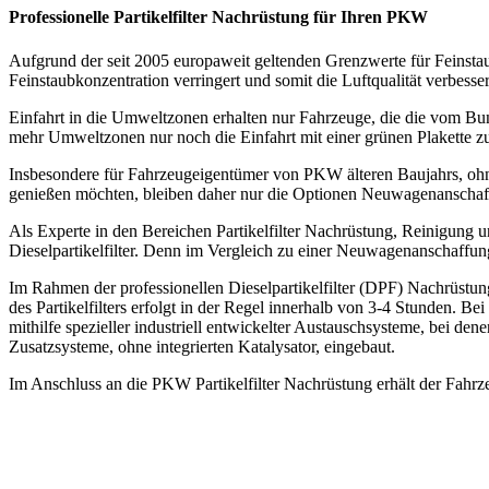
Professionelle Partikelfilter Nachrüstung für Ihren PKW
Aufgrund der seit 2005 europaweit geltenden Grenzwerte für Feinstau
Feinstaubkonzentration verringert und somit die Luftqualität verbesser
Einfahrt in die Umweltzonen erhalten nur Fahrzeuge, die die vom B
mehr Umweltzonen nur noch die Einfahrt mit einer grünen Plakette zul
Insbesondere für Fahrzeugeigentümer von PKW älteren Baujahrs, ohne de
genießen möchten, bleiben daher nur die Optionen Neuwagenanschaffu
Als Experte in den Bereichen Partikelfilter Nachrüstung, Reinig
Dieselpartikelfilter. Denn im Vergleich zu einer Neuwagenanschaffung s
Im Rahmen der professionellen Dieselpartikelfilter (DPF) Nachrüstu
des Partikelfilters erfolgt in der Regel innerhalb von 3-4 Stunden. 
mithilfe spezieller industriell entwickelter Austauschsysteme, bei dene
Zusatzsysteme, ohne integrierten Katalysator, eingebaut.
Im Anschluss an die PKW Partikelfilter Nachrüstung erhält der Fahr