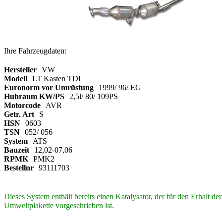
Ihre Fahrzeugdaten:
Hersteller
VW
Modell
LT Kasten TDI
Euronorm vor Umrüstung
1999/ 96/ EG
Hubraum KW/PS
2,5l/ 80/ 109PS
Motorcode
AVR
Getr. Art
S
HSN
0603
TSN
052/ 056
System
ATS
Bauzeit
12,02-07,06
RPMK
PMK2
Bestellnr
93111703
Dieses System enthält bereits einen Katalysator, der für den Erhalt de
Umweltplakette vorgeschrieben ist.