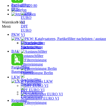
Partikelfilter
030 - 417 220 80
BUS
Warenkorb leer
DPF
Menü
EURO
PKW
VI
PKW: Katalysatoren, Partikelfilter nachrüsten / austau
Filterreinigung
Nachrüstfilter
BAU
Austauschfilter
Filterreinigung
Partikelfilter
Baumaschinen
Filterreinigung Berlin
LKW
Partikelfilter LKW
Nachrüstfilter
DPF EURO VI
Filterreinigung
Schalldämpfer EURO VI
Reinigung