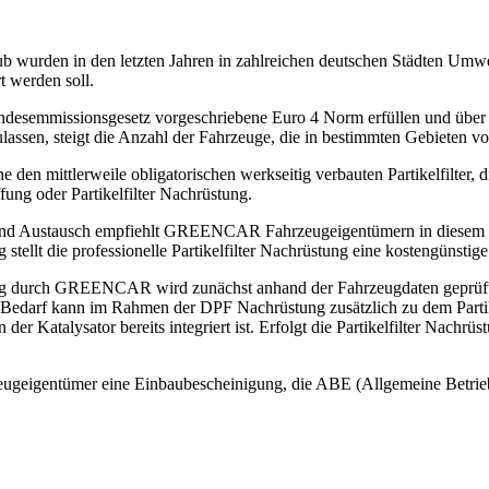
b wurden in den letzten Jahren in zahlreichen deutschen Städten Umwel
t werden soll.
undesemmissionsgesetz vorgeschriebene Euro 4 Norm erfüllen und über
assen, steigt die Anzahl der Fahrzeuge, die in bestimmten Gebieten von
n mittlerweile obligatorischen werkseitig verbauten Partikelfilter, di
ng oder Partikelfilter Nachrüstung.
ung und Austausch empfiehlt GREENCAR Fahrzeugeigentümern in dies
tellt die professionelle Partikelfilter Nachrüstung eine kostengünstige 
ng durch GREENCAR wird zunächst anhand der Fahrzeugdaten geprüft, o
Bei Bedarf kann im Rahmen der DPF Nachrüstung zusätzlich zu dem Partik
n der Katalysator bereits integriert ist. Erfolgt die Partikelfilter Nac
zeugeigentümer eine Einbaubescheinigung, die ABE (Allgemeine Betrie