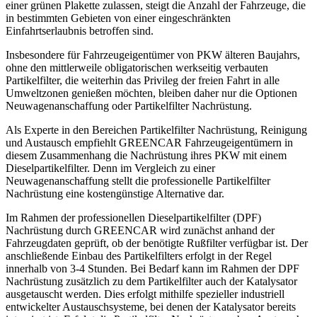
einer grünen Plakette zulassen, steigt die Anzahl der Fahrzeuge, die
in bestimmten Gebieten von einer eingeschränkten
Einfahrtserlaubnis betroffen sind.
Insbesondere für Fahrzeugeigentümer von PKW älteren Baujahrs,
ohne den mittlerweile obligatorischen werkseitig verbauten
Partikelfilter, die weiterhin das Privileg der freien Fahrt in alle
Umweltzonen genießen möchten, bleiben daher nur die Optionen
Neuwagenanschaffung oder Partikelfilter Nachrüstung.
Als Experte in den Bereichen Partikelfilter Nachrüstung, Reinigung
und Austausch empfiehlt GREENCAR Fahrzeugeigentümern in
diesem Zusammenhang die Nachrüstung ihres PKW mit einem
Dieselpartikelfilter. Denn im Vergleich zu einer
Neuwagenanschaffung stellt die professionelle Partikelfilter
Nachrüstung eine kostengünstige Alternative dar.
Im Rahmen der professionellen Dieselpartikelfilter (DPF)
Nachrüstung durch GREENCAR wird zunächst anhand der
Fahrzeugdaten geprüft, ob der benötigte Rußfilter verfügbar ist. Der
anschließende Einbau des Partikelfilters erfolgt in der Regel
innerhalb von 3-4 Stunden. Bei Bedarf kann im Rahmen der DPF
Nachrüstung zusätzlich zu dem Partikelfilter auch der Katalysator
ausgetauscht werden. Dies erfolgt mithilfe spezieller industriell
entwickelter Austauschsysteme, bei denen der Katalysator bereits