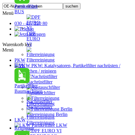
Partikelfilter
BUS
Menü
030 - 417 220 80
DPF
EURO
VI
Warenkorb leer
Menü
Filterreinigung
PKW
BAU
PKW: Katalysatoren, Partikelfilter nachrüsten /
austauschen / reinigen
Nachrüstfilter
Partikelfilter
Baumaschinen
Austauschfilter
Filterreinigung
Nachrüstfilter
Filterreinigung Berlin
LKW
Filterreinigung
Partikelfilter LKW
Reinigung