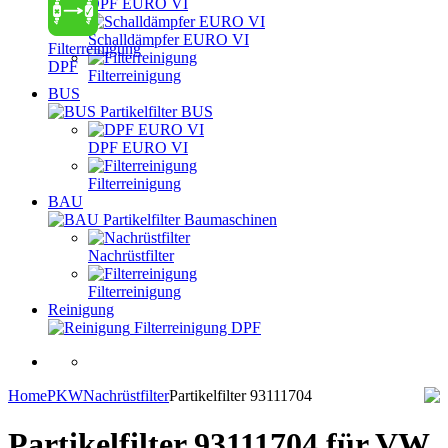
DPF EURO VI
Schalldämpfer EURO VI
Filterreinigung
DPF
Filterreinigung
BUS
Partikelfilter BUS
DPF EURO VI
Filterreinigung
BAU
Partikelfilter Baumaschinen
Nachrüstfilter
Filterreinigung
Reinigung
Filterreinigung DPF
Home
PKW
Nachrüstfilter
Partikelfilter 93111704
Partikelfilter 93111704
für VW