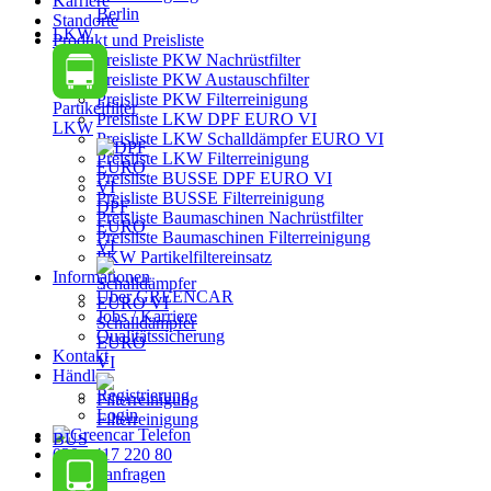
Karriere
Berlin
Standorte
LKW
Produkt und Preisliste
Preisliste PKW Nachrüstfilter
Preisliste PKW Austauschfilter
Preisliste PKW Filterreinigung
Partikelfilter
Preisliste LKW DPF EURO VI
LKW
Preisliste LKW Schalldämpfer EURO VI
Preisliste LKW Filterreinigung
Preisliste BUSSE DPF EURO VI
Preisliste BUSSE Filterreinigung
DPF
Preisliste Baumaschinen Nachrüstfilter
EURO
Preisliste Baumaschinen Filterreinigung
VI
PKW Partikelfiltereinsatz
Informationen
Über GREENCAR
Jobs / Karriere
Schalldämpfer
Qualitätssicherung
EURO
Kontakt
VI
Händler
Registrierung
Login
Filterreinigung
BUS
030 - 417 220 80