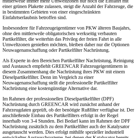
mittlerweile immer mehr Umweltzonen nur noch die Einfahrt mit
einer grünen Plakette zulassen, steigt die Anzahl der Fahrzeuge, die
in bestimmten Gebieten von einer eingeschränkten
Einfahrtserlaubnis betroffen sind.
Insbesondere für Fahrzeugeigentümer von PKW älteren Baujahrs,
ohne den mittlerweile obligatorischen werkseitig verbauten
Partikelfilter, die weiterhin das Privileg der freien Fahrt in alle
Umweltzonen genießen möchten, bleiben daher nur die Optionen
Neuwagenanschaffung oder Partikelfilter Nachrüstung.
Als Experte in den Bereichen Partikelfilter Nachrüstung, Reinigung
und Austausch empfiehlt GREENCAR Fahrzeugeigentümern in
diesem Zusammenhang die Nachrüstung ihres PKW mit einem
Dieselpartikelfilter. Denn im Vergleich zu einer
Neuwagenanschaffung stellt die professionelle Partikelfilter
Nachrüstung eine kostengünstige Alternative dar.
Im Rahmen der professionellen Dieselpartikelfilter (DPF)
Nachrüstung durch GREENCAR wird zunächst anhand der
Fahrzeugdaten geprüft, ob der benötigte Rußfilter verfügbar ist. Der
anschließende Einbau des Partikelfilters erfolgt in der Regel
innerhalb von 3-4 Stunden. Bei Bedarf kann im Rahmen der DPF
Nachrüstung zusätzlich zu dem Partikelfilter auch der Katalysator
ausgetauscht werden. Dies erfolgt mithilfe spezieller industriell
entwickelter Austauschsysteme, bei denen der Katalysator bereits