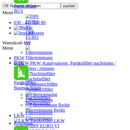
Partikelfilter
BUS
Menü
030 - 417 220 80
DPF
EURO
VI
Warenkorb leer
Menü
Filterreinigung
PKW
BAU
PKW: Katalysatoren, Partikelfilter nachrüsten /
austauschen / reinigen
Nachrüstfilter
Partikelfilter
Baumaschinen
Austauschfilter
Filterreinigung
Nachrüstfilter
Filterreinigung Berlin
LKW
Filterreinigung
Partikelfilter LKW
Reinigung