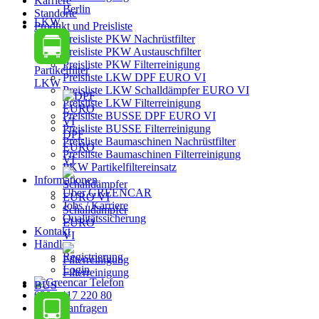
Karriere
Berlin
Standorte
LKW
Produkt und Preisliste
Preisliste PKW Nachrüstfilter
Preisliste PKW Austauschfilter
Preisliste PKW Filterreinigung
Partikelfilter
Preisliste LKW DPF EURO VI
LKW
Preisliste LKW Schalldämpfer EURO VI
Preisliste LKW Filterreinigung
Preisliste BUSSE DPF EURO VI
Preisliste BUSSE Filterreinigung
DPF
Preisliste Baumaschinen Nachrüstfilter
EURO
Preisliste Baumaschinen Filterreinigung
VI
PKW Partikelfiltereinsatz
Informationen
Über GREENCAR
Jobs / Karriere
Schalldämpfer
Qualitätssicherung
EURO
Kontakt
VI
Händler
Registrierung
Login
Filterreinigung
BUS
030 - 417 220 80